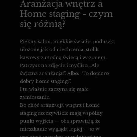
Aranżacja wnętrz a
Home staging - czym
się różnią?
Piękny salon, miękkie światło, poduszki
ułożone jak od niechcenia, stolik
kawowy z modną świecą i wazonem.
Patrzysz na zdjęcie i myślisz: „Ale
świetna aranżacja!”. Albo: „To dopiero
dobry home staging!”.
I tu właśnie zaczyna się małe
zamieszanie.
Bo choć aranżacja wnętrz i home
staging rzeczywiście mają wspólny
punkt wyjścia — oba sprawiają, że
mieszkanie wygląda lepiej — to w
praktyce są to dwa zupełnie różne